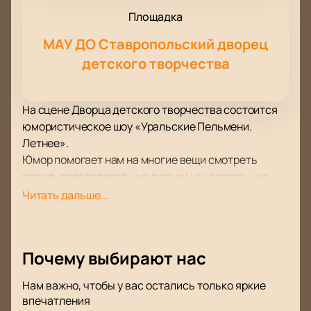
Площадка
МАУ ДО Ставропольский дворец
детского творчества
На сцене Дворца детского творчества состоится
юмористическое шоу «Уральские Пельмени.
Летнее».
Юмор помогает нам на многие вещи смотреть
проще, преодолевать неурядицы и невзгоды, не
теряя оптимизма и веры в лучшее. Особенно если
Читать дальше...
это юмор от резидентов шоу Уральские Пельмени.
Умение смеяться над самыми несмешными
вещами, находить веселое и забавное там, где,
Почему выбирают нас
казалось бы, его вовсе нет – одна из особенностей
этого юмористического шоу. Этим умением вы
Нам важно, чтобы у вас остались только яркие
буквально проникнитесь вместе с его героями!
впечатления
Получите свою порцию веселых историй, которыми