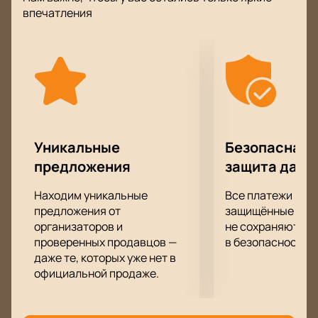
необычных сценических образах. Они с
впечатления
определенной долей иронии расскажут о
взаимоотношениях в семье, о смешных ситуациях в
очереди в магазине или банке, об отдыхе и
нелюбимой работе. В их арсенале найдется еще не
одна шутка, которая придется по душе их зрителю.
Не пропустите невероятное шоу «Уральских
пельменей», зарядитесь позитивом и классными
шутками до следующего концерта любимого
Уникальные
Безопасная 
юмористического коллектива.
предложения
защита данн
Находим уникальные
Все платежи про
предложения от
защищённые шлю
организаторов и
не сохраняются 
проверенных продавцов —
в безопасности.
даже те, которых уже нет в
официальной продаже.