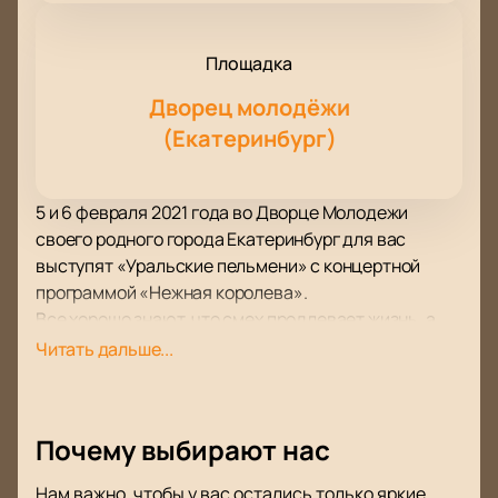
Площадка
Дворец молодёжи
(Екатеринбург)
5 и 6 февраля 2021 года во Дворце Молодежи
своего родного города Екатеринбург для вас
выступят «Уральские пельмени» с концертной
программой «Нежная королева».
Все хорошо знают, что смех продлевает жизнь, а
вот «Уральские пельмени» покажут и докажут вам,
Читать дальше...
что «Нежная королева», взглянув на семейные и
житейские ситуации через юмористическую
призму. Непревзойденные Дмитрий Брекоткин,
Почему выбирают нас
Сергей Ершов, Андрей Рожков, Дмитрий Соколов и
другие артисты шоу предстанут перед вами в
Нам важно, чтобы у вас остались только яркие