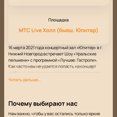
Площадка
МТС Live Холл (бывш. Юпитер)
16 марта 2021 года концертный зал «Юпитер» в г.
Нижний Новгород встречает Шоу «Уральские
пельмени» с программой «Лучшее. Гастроли».
Как часто нам не удается попасть на концерт
любимых артистов и насладиться исполнением
вживую? Но только не в этот раз. Шоу «Уральские
Читать дальше...
пельмени» собрали свои лучшие шутки в
программе «Лучшее. Гастроли», чтобы порадовать
своего зрителя в разных городах нашей страны.
Почему выбирают нас
Кажется, что эти неунывающие ребята из
КВНовской команды никогда не устанут шутить на
Нам важно, чтобы у вас остались только яркие
вечные темы любви и взаимоотношений в семье, о