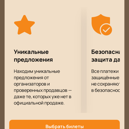
вам по вкусу.
Умение смеяться над самыми несмешными
вещами, находить веселое и забавное там, где,
казалось бы, его вовсе нет – одна из особенностей
этого юмористического шоу. Этим умением вы
буквально проникнитесь вместе с его героями!
Получите свою порцию веселых историй, которыми
вы сможете блеснуть в хорошей компании!
Уникальные
Безопасная 
предложения
защита данн
Находим уникальные
Все платежи про
предложения от
защищённые шлю
организаторов и
не сохраняются 
проверенных продавцов —
в безопасности.
даже те, которых уже нет в
официальной продаже.
Выбрать билеты