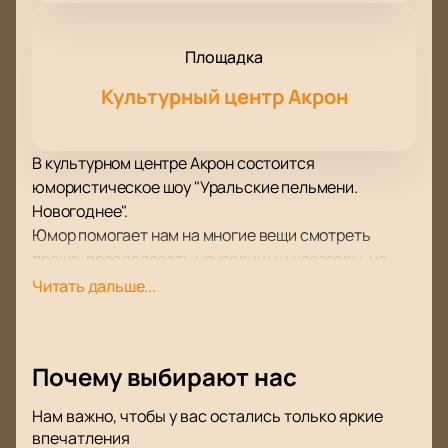
Площадка
Культурный центр Акрон
В культурном центре Акрон состоится
юмористическое шоу "Уральские пельмени.
Новогоднее".
Юмор помогает нам на многие вещи смотреть
проще, преодолевать неурядицы и невзгоды, не
теряя оптимизма и веры в лучшее. Особенно если
Читать дальше...
это юмор от резидентов шоу "Уральские пельмени.
Новогоднее".
Вас ждет как встреча со старыми, любимыми
Почему выбирают нас
комиками, каждое выступление которых буквально
взрывает зал, так и знакомство с новыми
Нам важно, чтобы у вас остались только яркие
участниками, шутки которых наверняка придутся
впечатления