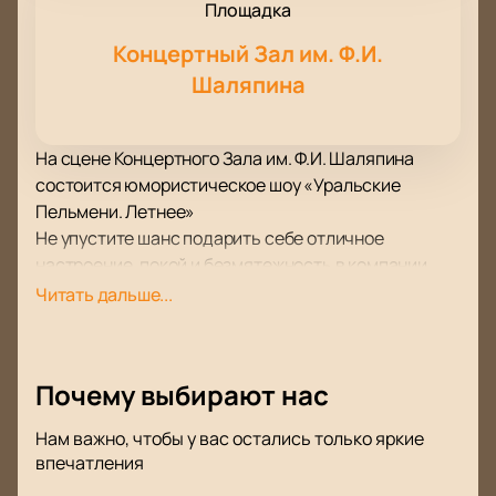
Площадка
Концертный Зал им. Ф.И.
Шаляпина
На сцене Концертного Зала им. Ф.И. Шаляпина
состоится юмористическое шоу «Уральские
Пельмени. Летнее»
Не упустите шанс подарить себе отличное
настроение, покой и безмятежность в компании
комиков шоу Уральские Пельмени!
Читать дальше...
Шутки на вечные темы, такие как семейные
отношения, вопросы воспитания, различные
ситуации, которые случаются с нами на дороге, в
Почему выбирают нас
супермаркете или в школе, а также юмор на самые
актуальные и волнующие темы подарят вам в этот
Нам важно, чтобы у вас остались только яркие
вечер мощный заряд прекрасного настроения.
впечатления
В героях на сцене вы непременно узнаете своих