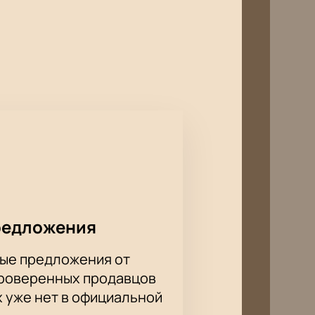
ие надолго, вам гарантированы!
редложения
ые предложения от
проверенных продавцов
х уже нет в официальной