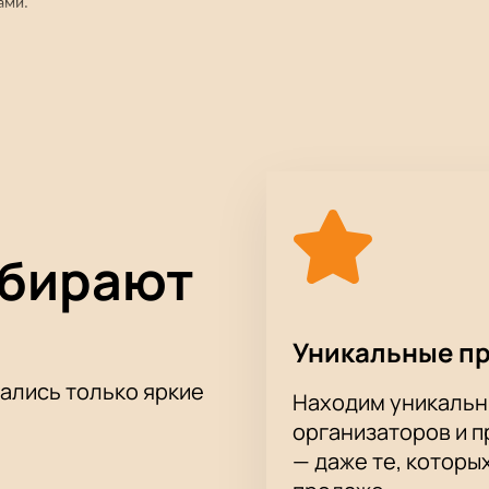
ами.
первоклассного шоу! Заряд положительных эмоций и отличное настроен
ыбирают
Уникальные п
тались только яркие
Находим уникальн
организаторов и 
— даже те, которы