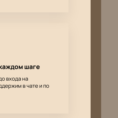
каждом шаге
до входа на
держим в чате и по