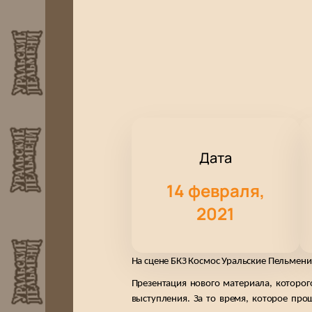
Дата
14 февраля,
2021
На сцене БКЗ Космос Уральские Пельмен
Презентация нового материала, которог
выступления. За то время, которое пр