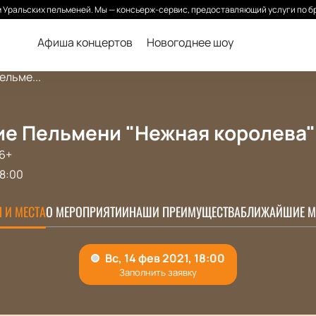
Уральских пельменей. Мы — консьерж-сервис, предоставляющий услуги по б
Афиша концертов
Новогоднее шоу
ельме...
е Пельмени "Нежная королева" 
6+
18:00
 И МЕСТА
О МЕРОПРИЯТИИ
НАШИ ПРЕИМУЩЕСТВА
БЛИЖАЙШИЕ М