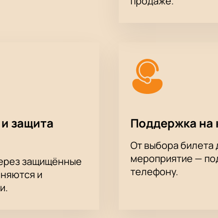
продаже.
 и защита
Поддержка на 
От выбора билета 
мероприятие — под
через защищённые
телефону.
аняются и
и.