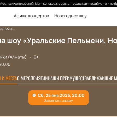
Уральских пельменей. Мы — консьерж-сервис, предоставляющий услуги по б
Афиша концертов
Новогоднее шоу
ельме...
а шоу «Уральские Пельмени, Но
ики (Алматы)
6+
20:00
 И МЕСТА
О МЕРОПРИЯТИИ
НАШИ ПРЕИМУЩЕСТВА
БЛИЖАЙШИЕ М