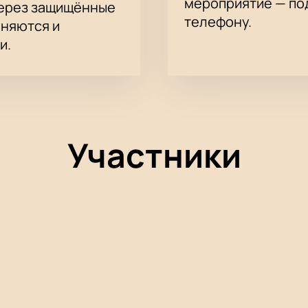
мероприятие — под
через защищённые
телефону.
аняются и
и.
Участники