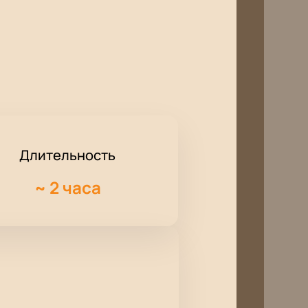
Длительность
~
2 часа