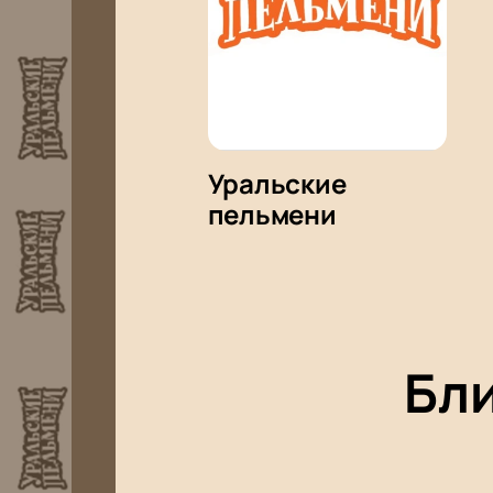
Уральские
пельмени
Бл