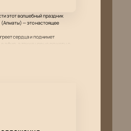
ести этот волшебный праздник
 (Алматы) — это настоящее
огреет сердца и поднимет
 в эфир, а также новые сюжеты о
гея Ершова, Сергея Исаева,
сёт свою неповторимую ноту в
шем сайте — это просто и удобно.
обы гарантировать себе и своим
б провести время с семьёй и
од станет особенным благодаря