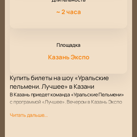
~
2 часа
Площадка
Казань Экспо
Купить билеты на шоу «Уральские
пельмени. Лучшее» в Казани
В Казань приедет команда «Уральские Пельмени»
с программой «Лучшее». Вечером в Казань Экспо
зрители увидят новые миниатюры и номера,
Читать дальше...
которые еще не показывали по телевидению.
Гостей ждут продолжения известных историй,
новые сюжеты и живое выступление участников