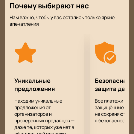
проекта.
Почему выбирают нас
Дата и место проведения
Нам важно, чтобы у вас остались только яркие
впечатления
Шоу пройдет 12 марта 2027 года по адресу: Казань,
улица Выставочная, 1. Начало вечером. Концерт
продлится более двух часов.
Кто выступает?
На сцену выйдут артисты:
Дмитрий Брекоткин
Дмитрий Соколов
Уникальные
Безопасная 
Сергей Ершов
предложения
защита данн
Сергей Исаев
Максим Ярица
Находим уникальные
Все платежи про
Сергей Калугин
предложения от
защищённые шлю
Данила Пятков
организаторов и
не сохраняются 
Ксения Корнева
проверенных продавцов —
в безопасности.
Илана
даже те, которых уже нет в
Все участники готовят новые номера, миниатюры и
официальной продаже.