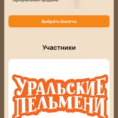
продолжения знакомых сюжетов.
Где пройдет событие?
Выбрать билеты
Казань Экспо — площадка для крупных
мероприятий. Зал с хорошей акустикой подойдет
для любого гостя. Схема зала позволяет выбрать
места в любом ряду — от первого до ВИП-ложи.
Участники
Где и как купить билеты на шоу
«Уральские пельмени. Лучшее»
онлайн?
Купить билеты на шоу «Уральские пельмени.
Лучшее»
можно на нашем сайте через
интерактивную схему зала. Выберите нужные
места онлайн или позвоните по телефону —
менеджер подскажет свободные варианты и
поможет с выбором. Цена зависит от выбранного
сектора: билеты в первый ряд или ВИП-ложу стоят