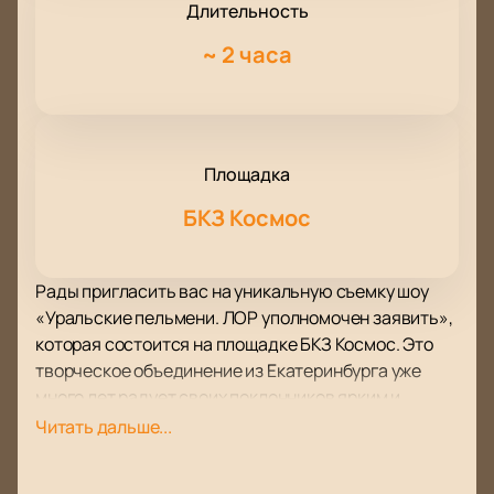
Длительность
~
2 часа
Площадка
БКЗ Космос
Рады пригласить вас на уникальную съемку шоу
«Уральские пельмени. ЛОР уполномочен заявить»,
которая состоится на площадке БКЗ Космос. Это
творческое объединение из Екатеринбурга уже
много лет радует своих поклонников ярким и
остроумным юмором.
Читать дальше...
«Уральские пельмени» являются одной из самых
популярных команд КВН и чемпионами Высшей