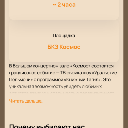
~
2 часа
Площадка
БКЗ Космос
В Большом концертном зале «Космос» состоится
грандиозное событие — ТВ съемка шоу «Уральские
Пельмени» с программой «Книжный Тагил». Это
уникальная возможность увидеть любимых
артистов вживую и стать частью телевизионного
проекта.
Читать дальше...
Шоу «Уральские Пельмени» давно завоевало
сердца зрителей своим неповторимым юмором, а
новая программа будет еще более захватывающей.
Почему выбирают нас
На этот раз источником вдохновения для команды