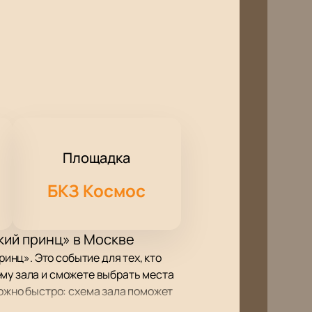
Площадка
БКЗ Космос
ий принц» в Москве
нц». Это событие для тех, кто
ему зала и сможете выбрать места
жно быстро: схема зала поможет