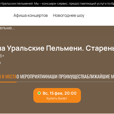
Уральских пельменей. Мы — консьерж-сервис, предоставляющий услуги по б
Афиша концертов
Новогоднее шоу
ельме...
а Уральские Пельмени. Старень
6+
0
 И МЕСТА
О МЕРОПРИЯТИИ
НАШИ ПРЕИМУЩЕСТВА
БЛИЖАЙШИЕ М