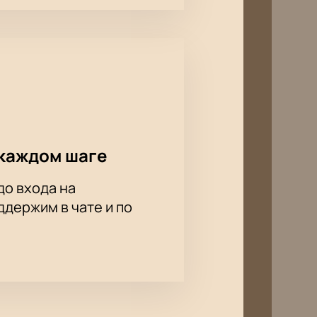
оимость билетов можно при выборе
каждом шаге
до входа на
держим в чате и по