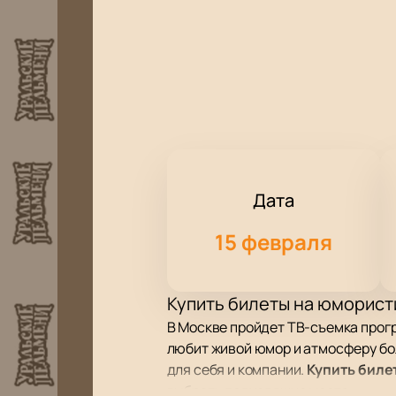
Дата
15 февраля
Купить билеты на юморист
В Москве пройдет ТВ-съемка прогр
любит живой юмор и атмосферу бол
для себя и компании.
Купить биле
выбрать подходящие места.