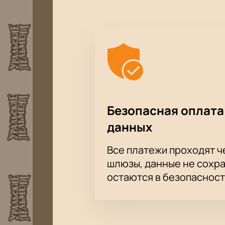
Выберите дату и сектор по сх
Проверьте стоимость билето
Забронируйте билеты через ф
Оплатите удобным способом 
Вы можете задать вопросы менедже
мест на карте зала.
Безопасная оплата
данных
Все платежи проходят 
шлюзы, данные не сохр
остаются в безопасност