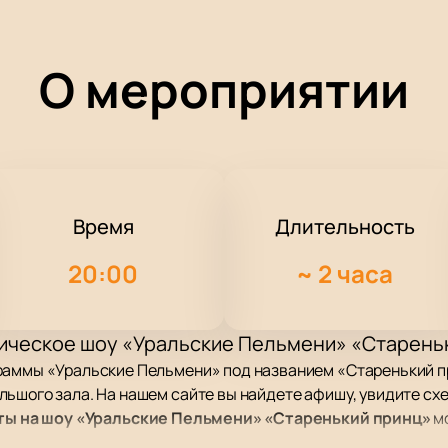
О мероприятии
Время
Длительность
20:00
~
2 часа
ическое шоу «Уральские Пельмени» «Стареньк
аммы «Уральские Пельмени» под названием «Старенький при
ьшого зала. На нашем сайте вы найдете афишу, увидите сх
ты на шоу «Уральские Пельмени» «Старенький принц»
мо