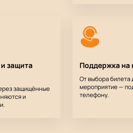
еме;
в;
орму или по телефону;
и получите электронный билет.
ру — номер телефона указан в контактах сайта. Узнать ст
 и защита
Поддержка на 
От выбора билета 
мероприятие — под
через защищённые
телефону.
аняются и
и.