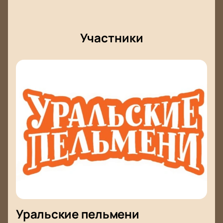
Где и как купить билеты на шоу
«Уральские пельмени. Лучшее»
Участники
онлайн?
Для заказа используйте интерактивную схему зала
на сайте. Выберите места с учетом расположения и
стоимости. Цена зависит от выбранной зоны и
указана рядом с каждым местом на схеме.
Можно забронировать билеты онлайн или
оформить заказ по телефону. Менеджер поможет с
выбором и расскажет о правилах посещения зала.
Для корпоративных клиентов действуют
специальные условия. Оплата проходит безопасно,
электронные билеты поступают после
оформления.
Ответы на вопросы о стоимости билетов, покупке
или посещении концерта доступны через контакты
сайта.
Уральские пельмени