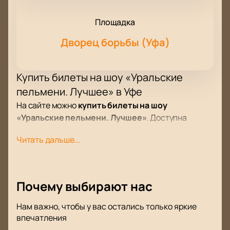
Площадка
Дворец борьбы (Уфа)
Купить билеты на шоу «Уральские
пельмени. Лучшее» в Уфе
На сайте можно
купить билеты на шоу
«Уральские пельмени. Лучшее»
. Доступна
интерактивная схема зала для выбора мест. Заказ
Читать дальше...
оформляется быстро, билеты можно
забронировать онлайн или по телефону. Менеджер
поможет выбрать места и ответит на вопросы о
мероприятии.
Почему выбирают нас
Дата и место проведения
Событие пройдет в октябре по адресу: улица Мусы
Нам важно, чтобы у вас остались только яркие
впечатления
Гареева, 5. Начало и продолжительность