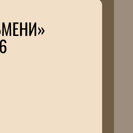
ЬМЕНИ»
6