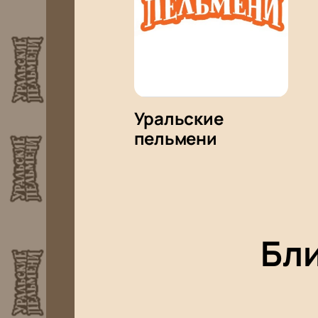
Уральские
пельмени
Бл