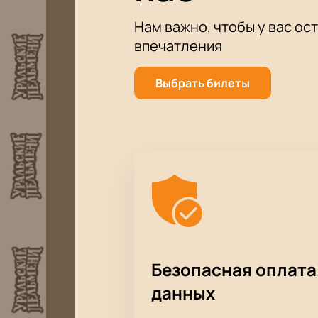
в первые ряды, VIP-ложах и предл
Онлайн-бронирование через 
Нам важно, чтобы у вас ос
Безопасная оплата
впечатления
Помощь менеджера по телеф
Актуальная стоимость билет
Выбрать билеты
Есть предложения для компа
Цена зависит от выбранного места
менеджера. Для корпоративных кл
Безопасная оплата
данных