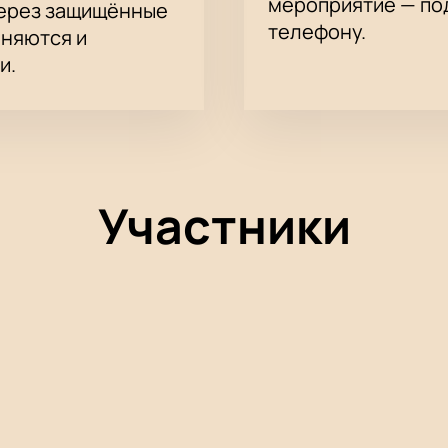
мероприятие — под
через защищённые
телефону.
аняются и
и.
Участники