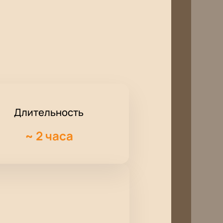
Длительность
~
2 часа