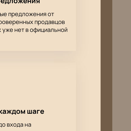
редложения
ые предложения от
проверенных продавцов
х уже нет в официальной
Стоимость VIP-ложи уточняйте у
каждом шаге
до входа на