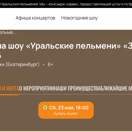
Уральских пельменей. Мы — консьерж-сервис, предоставляющий услуги по б
Афиша концертов
Новогоднее шоу
льме...
а шоу «Уральские пельмени» «З
6
и (Екатеринбург)
6+
 И МЕСТА
О МЕРОПРИЯТИИ
НАШИ ПРЕИМУЩЕСТВА
БЛИЖАЙШИЕ М