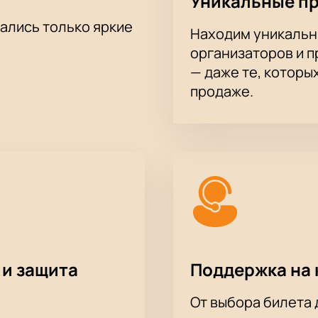
Уникальные п
ожениях для компаний.
сайт
тались только яркие
Находим уникальн
организаторов и 
ону
— даже те, которы
ов на выбранные места
продаже.
ний
 в зале — стоимость указана при выборе позиции на схеме. 
иентов действуют специальные условия.
 и защита
Поддержка на 
От выбора билета 