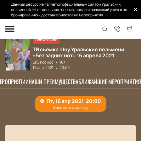
Данный ресурс не является официальным сайтом Уральских
пельменей. Мы — консьерж-сервис, предоставляющий услуги по
бронированию и доставке билетов на мероприятия.
Главная
Афиша концертов
ТВ съемка Шоу Ур...
Популярное
ТВ съемка Шоу Уральские пельмени.
«Без задних нот» 16 апреля 2021
БКЗ Космос
16+
16 апр. 2021
20:00
МЕРОПРИЯТИИ
НАШИ ПРЕИМУЩЕСТВА
БЛИЖАЙШИЕ МЕРОПРИЯТИЯ