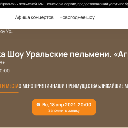
Уральских пельменей. Мы — консьерж-сервис, предоставляющий услуги по б
Афиша концертов
Новогоднее шоу
у Ур...
а Шоу Уральские пельмени. «Аг
6+
0:00
 И МЕСТА
О МЕРОПРИЯТИИ
НАШИ ПРЕИМУЩЕСТВА
БЛИЖАЙШИЕ М