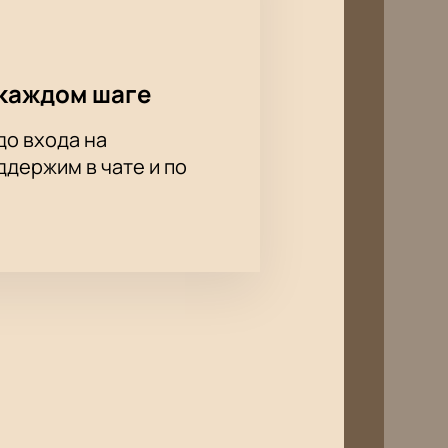
каждом шаге
до входа на
держим в чате и по