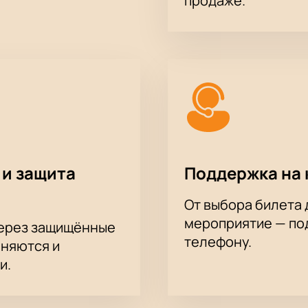
продаже.
 и защита
Поддержка на 
От выбора билета 
мероприятие — под
через защищённые
телефону.
аняются и
и.