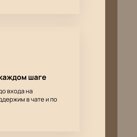
каждом шаге
до входа на
держим в чате и по