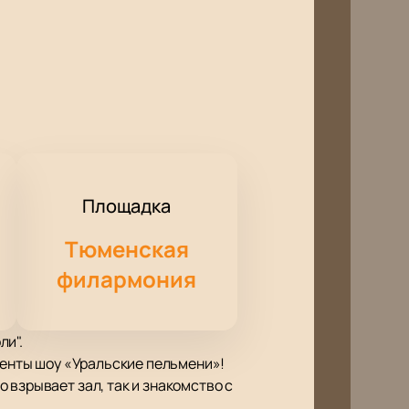
Площадка
Тюменская
филармония
ли".
денты шоу «Уральские пельмени»!
 взрывает зал, так и знакомство с