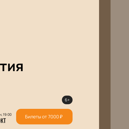
тия
6+
н, 19:00
Билеты от
7000
₽
ОКТ