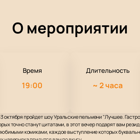
О мероприятии
Время
Длительность
19:00
~
2 часа
 октября пройдет шоу Уральские пельмени "Лучшее. Гастро
орых точно станут цитатами, в этот вечер подарят вам рези
 любимыми комиками, каждое выступление которых буквально
х наверняка придутся вам по вкусу.