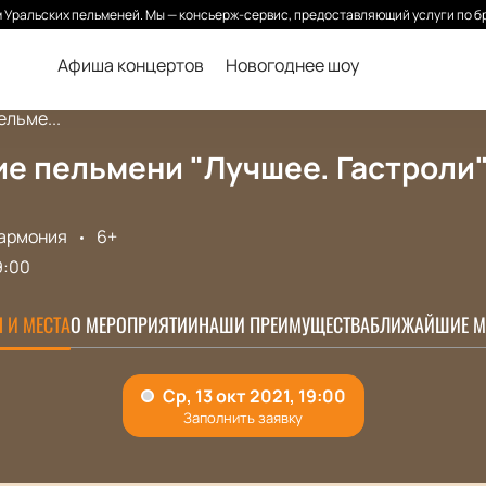
Уральских пельменей. Мы — консьерж-сервис, предоставляющий услуги по б
Афиша концертов
Новогоднее шоу
льме...
е пельмени "Лучшее. Гастроли"
армония
6+
9:00
 И МЕСТА
О МЕРОПРИЯТИИ
НАШИ ПРЕИМУЩЕСТВА
БЛИЖАЙШИЕ М