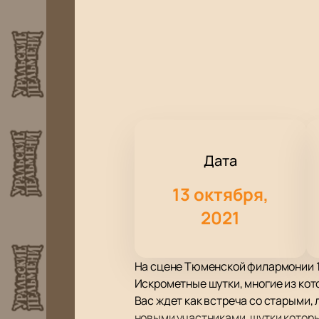
Дата
13 октября,
2021
На сцене Тюменской филармонии 13
Искрометные шутки, многие из кот
Вас ждет как встреча со старыми,
новыми участниками, шутки которы