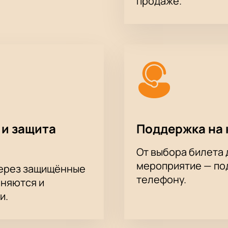
продаже.
 и защита
Поддержка на 
От выбора билета 
мероприятие — под
через защищённые
телефону.
аняются и
и.