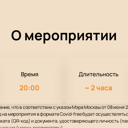
О мероприятии
Время
Длительность
20:00
~
2 часа
ие, что в соответствии с указом Мэра Москвы от 08 июня 20
 на мероприятия в формате Covid-free будет осуществлять
ата (QR-код) и документа, удостоверяющего личность (пас
ыхания (маски, респираторы).