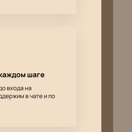
каждом шаге
до входа на
держим в чате и по