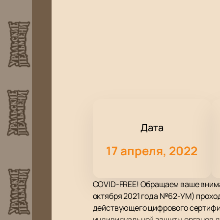
Дата
17 апреля, 2022
COVID-FREE! Обращаем ваше вниман
октября 2021 года №62-УМ) проход
действующего цифрового сертифик
индивидуальной защиты органов д