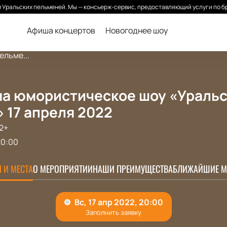
Уральских пельменей. Мы — консьерж-сервис, предоставляющий услуги по б
Афиша концертов
Новогоднее шоу
ельме...
на юмористическое шоу «Ураль
 17 апреля 2022
2+
20:00
 И МЕСТА
О МЕРОПРИЯТИИ
НАШИ ПРЕИМУЩЕСТВА
БЛИЖАЙШИЕ М