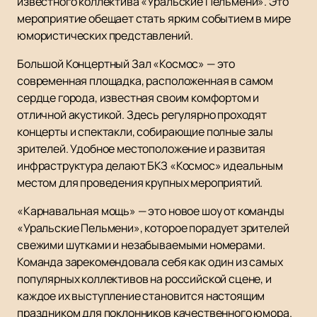
известного коллектива «Уральские Пельмени». Это
мероприятие обещает стать ярким событием в мире
юмористических представлений.
Большой Концертный Зал «Космос» — это
современная площадка, расположенная в самом
сердце города, известная своим комфортом и
отличной акустикой. Здесь регулярно проходят
концерты и спектакли, собирающие полные залы
зрителей. Удобное местоположение и развитая
инфраструктура делают БКЗ «Космос» идеальным
местом для проведения крупных мероприятий.
«Карнавальная мощь» — это новое шоу от команды
«Уральские Пельмени», которое порадует зрителей
свежими шутками и незабываемыми номерами.
Команда зарекомендовала себя как один из самых
популярных коллективов на российской сцене, и
каждое их выступление становится настоящим
праздником для поклонников качественного юмора.