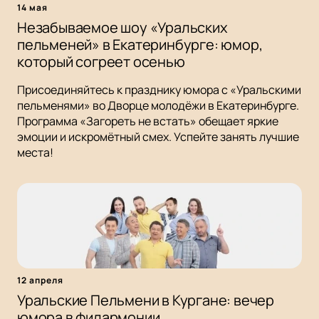
14 мая
Незабываемое шоу «Уральских
пельменей» в Екатеринбурге: юмор,
который согреет осенью
Присоединяйтесь к празднику юмора с «Уральскими
пельменями» во Дворце молодёжи в Екатеринбурге.
Программа «Загореть не встать» обещает яркие
эмоции и искромётный смех. Успейте занять лучшие
места!
12 апреля
Уральские Пельмени в Кургане: вечер
юмора в филармонии