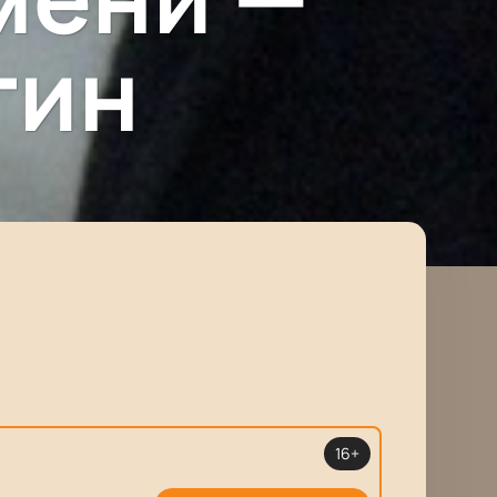
гин
16+