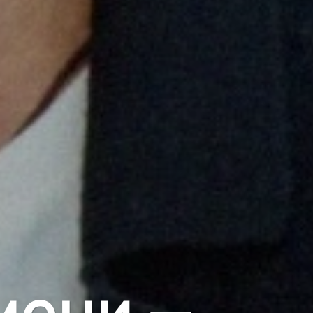
мени —