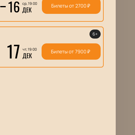
16
ср, 19:00
Билеты от
2700
₽
ДЕК
6+
17
чт, 19:00
Билеты от
7900
₽
ДЕК