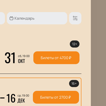
12+
31
сб, 19:00
Билеты от
4700
₽
ОКТ
16+
16
ср, 19:00
Билеты от
2700
₽
ДЕК