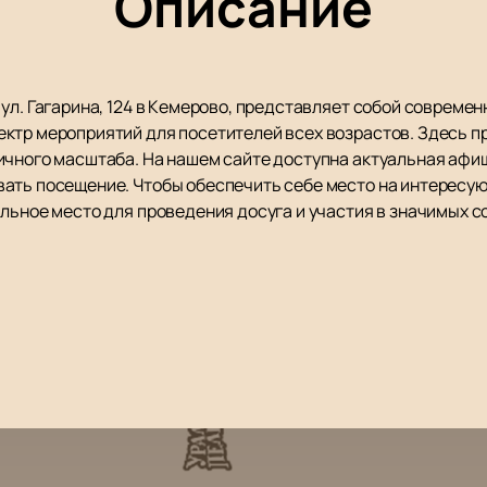
Описание
 ул. Гагарина, 124 в Кемерово, представляет собой соврем
ктр мероприятий для посетителей всех возрастов. Здесь 
ичного масштаба. На нашем сайте доступна актуальная афиш
вать посещение. Чтобы обеспечить себе место на интересу
еальное место для проведения досуга и участия в значимых с