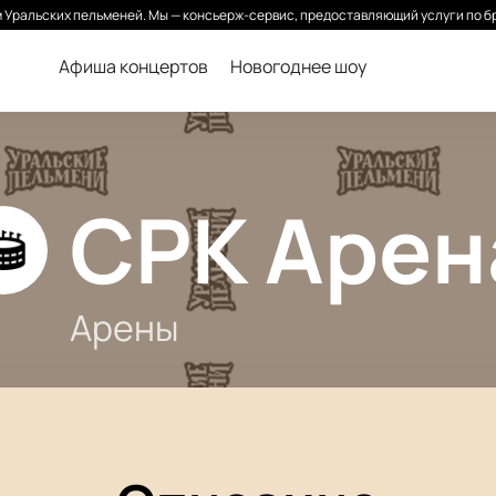
Уральских пельменей. Мы — консьерж-сервис, предоставляющий услуги по б
Афиша концертов
Новогоднее шоу
СРК Арен
Арены