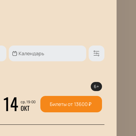
6+
14
ср, 19:00
Билеты от
13600
₽
ОКТ