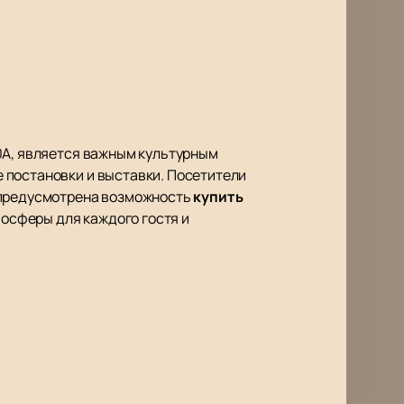
0А, является важным культурным
 постановки и выставки. Посетители
й предусмотрена возможность
купить
осферы для каждого гостя и