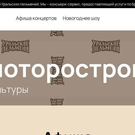
Уральских пельменей. Мы — консьерж-сервис, предоставляющий услуги по б
Афиша концертов
Новогоднее шоу
моторостро
льтуры