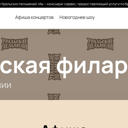
Уральских пельменей. Мы — консьерж-сервис, предоставляющий услуги по б
Афиша концертов
Новогоднее шоу
ская фила
нии