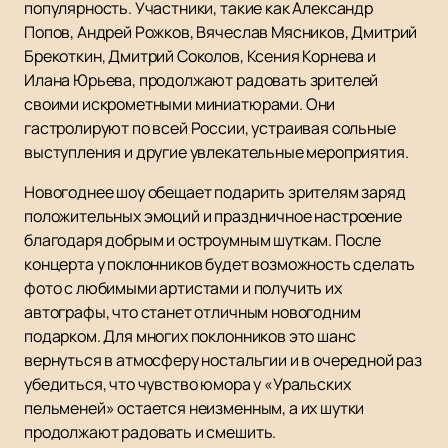
популярность. Участники, такие как Александр
Попов, Андрей Рожков, Вячеслав Мясников, Дмитрий
Брекоткин, Дмитрий Соколов, Ксения Корнева и
Илана Юрьева, продолжают радовать зрителей
своими искрометными миниатюрами. Они
гастролируют по всей России, устраивая сольные
выступления и другие увлекательные мероприятия.
Новогоднее шоу обещает подарить зрителям заряд
положительных эмоций и праздничное настроение
благодаря добрым и остроумным шуткам. После
концерта у поклонников будет возможность сделать
фото с любимыми артистами и получить их
автографы, что станет отличным новогодним
подарком. Для многих поклонников это шанс
вернуться в атмосферу ностальгии и в очередной раз
убедиться, что чувство юмора у «Уральских
пельменей» остается неизменным, а их шутки
продолжают радовать и смешить.