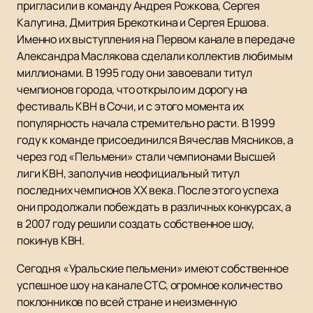
пригласили в команду Андрея Рожкова, Сергея
Калугина, Дмитрия Брекоткина и Сергея Ершова.
Именно их выступления на Первом канале в передаче
Александра Маслякова сделали коллектив любимым
миллионами. В 1995 году они завоевали титул
чемпионов города, что открыло им дорогу на
фестиваль КВН в Сочи, и с этого момента их
популярность начала стремительно расти. В 1999
году к команде присоединился Вячеслав Мясников, а
через год «Пельмени» стали чемпионами Высшей
лиги КВН, заполучив неофициальный титул
последних чемпионов XX века. После этого успеха
они продолжали побеждать в различных конкурсах, а
в 2007 году решили создать собственное шоу,
покинув КВН.
Сегодня «Уральские пельмени» имеют собственное
успешное шоу на канале СТС, огромное количество
поклонников по всей стране и неизменную